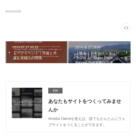
Archive
(
38
)
2019.07.27 00:33
2019.06.27 15:00
トークイベント｜丹後と丹
上映会｜ドキュメンタリー
波と大陸との関係
フィルム「Signs From
Nature-気候変動と日本」
PR
あなたもサイトをつくってみませ
んか
Ameba Owndを使えば、誰でもかんたんにウェ
ブサイトをつくることができます。